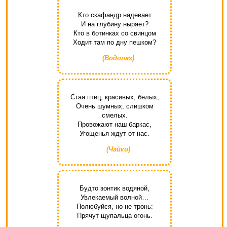
Кто скафандр надевает
И на глубину ныряет?
Кто в ботинках со свинцом
Ходит там по дну пешком?
(Водолаз)
Стая птиц, красивых, белых,
Очень шумных, слишком
смелых.
Провожают наш баркас,
Угощенья ждут от нас.
(Чайки)
Будто зонтик водяной,
Увлекаемый волной…
Полюбуйся, но не тронь:
Прячут щупальца огонь.