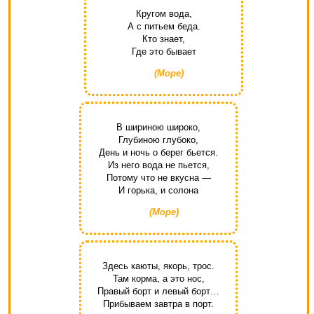
Кругом вода,
А с питьем беда.
Кто знает,
Где это бывает
(Море)
В шириною широко,
Глубиною глубоко,
День и ночь о берег бьется.
Из него вода не пьется,
Потому что не вкусна —
И горька, и солона
(Море)
Здесь каюты, якорь, трос.
Там корма, а это нос,
Правый борт и левый борт…
Прибываем завтра в порт.