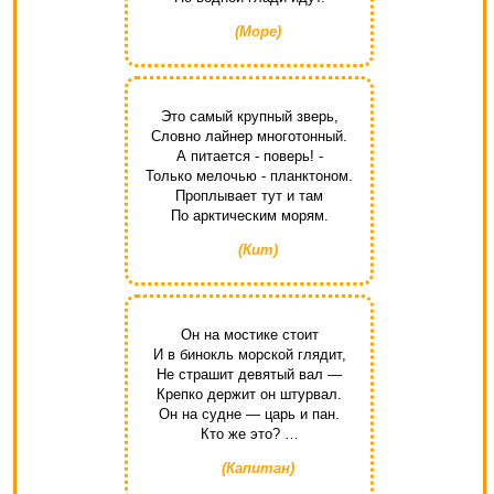
(Море)
Это самый крупный зверь,
Словно лайнер многотонный.
А питается - поверь! -
Только мелочью - планктоном.
Проплывает тут и там
По арктическим морям.
(Кит)
Он на мостике стоит
И в бинокль морской глядит,
Не страшит девятый вал —
Крепко держит он штурвал.
Он на судне — царь и пан.
Кто же это? …
(Капитан)