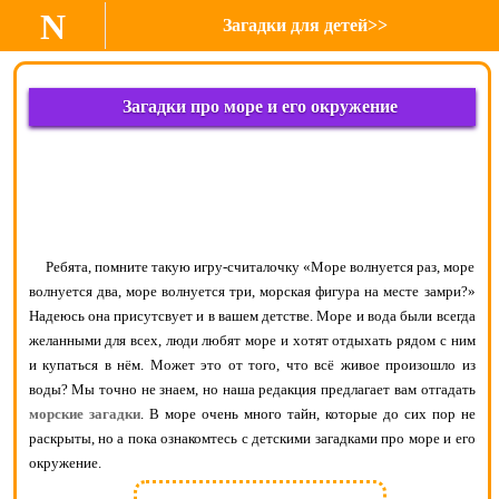
N
Загадки для детей>>
Загадки про море и его окружение
Ребята, помните такую игру-считалочку «Море волнуется раз, море
волнуется два, море волнуется три, морская фигура на месте замри?»
Надеюсь она присутсвует и в вашем детстве. Море и вода были всегда
желанными для всех, люди любят море и хотят отдыхать рядом с ним
и купаться в нём. Может это от того, что всё живое произошло из
воды? Мы точно не знаем, но наша редакция предлагает вам отгадать
морские загадки
. В море очень много тайн, которые до сих пор не
раскрыты, но а пока ознакомтесь с детскими загадками про море и его
окружение.