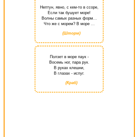
Нептун, явно, с кем-то в ссоре,
Если так бушует море!
Волны самых разных форм…
Что же с морем? В море …
(Шторм)
Ползет в море паук -
Восемь ног, пара рук.
В руках клешни,
В глазах - испуг.
(Краб)