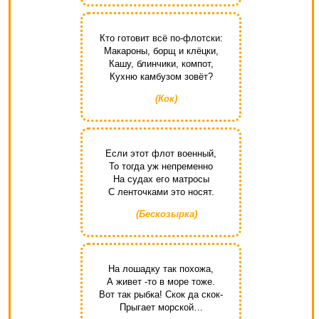
Кто готовит всё по-флотски:
Макароны, борщ и клёцки,
Кашу, блинчики, компот,
Кухню камбузом зовёт?
(Кок)
Если этот флот военный,
То тогда уж непременно
На судах его матросы
С ленточками это носят.
(Бескозырка)
На лошадку так похожа,
А живет -то в море тоже.
Вот так рыбка! Скок да скок-
Прыгает морской…