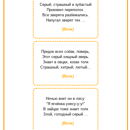
Серый, страшный и зубастый
Произвел переполох.
Все зверята разбежались.
Напугал зверят тех …
(Волк)
Предок всех собак, поверь,
Этот серый хищный зверь.
Знает в овцах, козах толк
Страшный, хитрый, лютый…
(Волк)
Ночью воет он в лесу:
“Я ягнёнка унесу-у-у!”
В зайцах тоже знает толк
Злой, голодный серый …
(Волк)