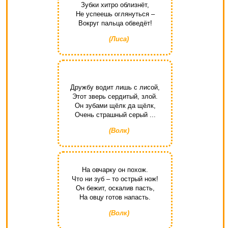
Зубки хитро облизнёт,
Не успеешь оглянуться –
Вокруг пальца обведёт!
(Лиса)
Дружбу водит лишь с лисой,
Этот зверь сердитый, злой.
Он зубами щёлк да щёлк,
Очень страшный серый ...
(Волк)
На овчарку он похож.
Что ни зуб – то острый нож!
Он бежит, оскалив пасть,
На овцу готов напасть.
(Волк)