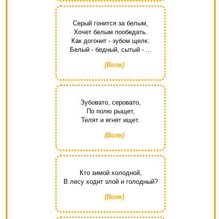
Серый гонится за белым,
Хочет белым пообедать.
Как догонит - зубом щелк:
Белый - бедный, сытый - ...
(Волк)
Зубовато, серовато,
По полю рыщет,
Телят и ягнят ищет.
(Волк)
Кто зимой холодной,
В лесу ходит злой и голодный?
(Волк)