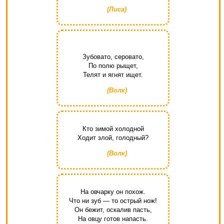
(Лиса)
Зубовато, серовато,
По полю рыщет,
Телят и ягнят ищет.
(Волк)
Кто зимой холодной
Ходит злой, голодный?
(Волк)
На овчарку он похож.
Что ни зуб — то острый нож!
Он бежит, оскалив пасть,
На овцу готов напасть.