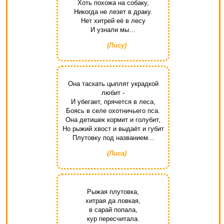
Хоть похожа на собаку,
Никогда не лезет в драку.
Нет хитрей её в лесу
И узнали мы…
(Лису)
Она таскать цыплят украдкой
любит -
И убегает, прячется в леса,
Боясь в селе охотничьего пса.
Она детишек кормит и голубит,
Но рыжий хвост и выдаёт и губит
Плутовку под названием...
(Лиса)
Рыжая плутовка,
хитрая да ловкая,
в сарай попала,
кур пересчитала.