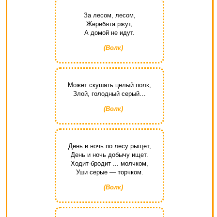
За лесом, лесом,
Жеребята ржут,
А домой не идут.
(Волк)
Может скушать целый полк,
Злой, голодный серый…
(Волк)
День и ночь по лесу рыщет,
День и ночь добычу ищет.
Ходит-бродит ... молчком,
Уши серые — торчком.
(Волк)