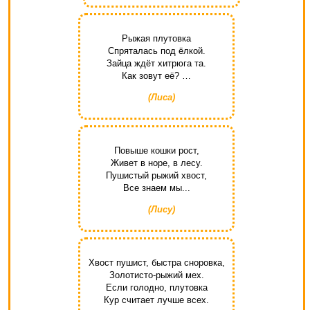
Рыжая плутовка
Спряталась под ёлкой.
Зайца ждёт хитрюга та.
Как зовут её? …
(Лиса)
Повыше кошки рост,
Живет в норе, в лесу.
Пушистый рыжий хвост,
Все знаем мы...
(Лису)
Хвост пушист, быстра сноровка,
Золотисто-рыжий мех.
Если голодно, плутовка
Кур считает лучше всех.