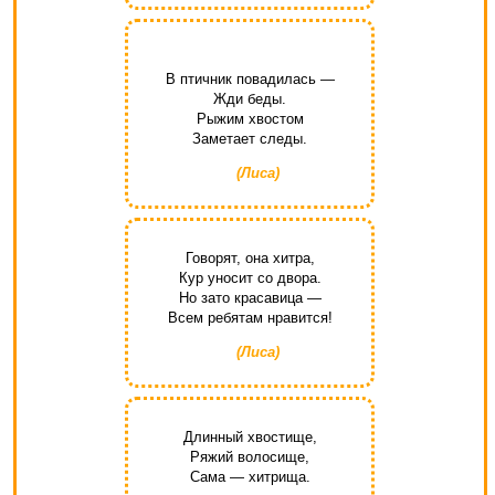
В птичник повадилась —
Жди беды.
Рыжим хвостом
Заметает следы.
(Лиса)
Говорят, она хитра,
Кур уносит со двора.
Но зато красавица —
Всем ребятам нравится!
(Лиса)
Длинный хвостище,
Ряжий волосище,
Сама — хитрища.