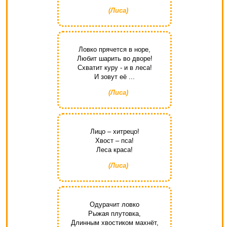
(Лиса)
Ловко прячется в норе,
Любит шарить во дворе!
Схватит куру - и в леса!
И зовут её ...
(Лиса)
Лицо – хитрецо!
Хвост – пса!
Леса краса!
(Лиса)
Одурачит ловко
Рыжая плутовка,
Длинным хвостиком махнёт,