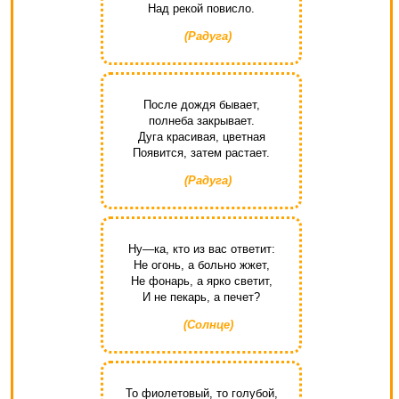
Над рекой повисло.
(Радуга)
После дождя бывает,
полнеба закрывает.
Дуга красивая, цветная
Появится, затем растает.
(Радуга)
Ну—ка, кто из вас ответит:
Не огонь, а больно жжет,
Не фонарь, а ярко светит,
И не пекарь, а печет?
(Солнце)
То фиолетовый, то голубой,