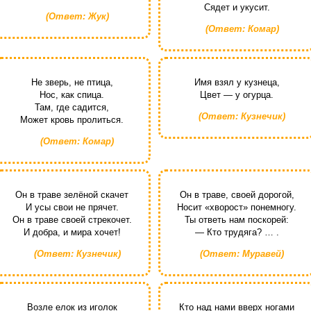
Сядет и укусит.
(Ответ: Жук)
(Ответ: Комар)
Не зверь, не птица,
Имя взял у кузнеца,
Нос, как спица.
Цвет — у огурца.
Там, где садится,
(Ответ: Кузнечик)
Может кровь пролиться.
(Ответ: Комар)
Он в траве зелёной скачет
Он в траве, своей дорогой,
И усы свои не прячет.
Носит «хворост» понемногу.
Он в траве своей стрекочет.
Ты ответь нам поскорей:
И добра, и мира хочет!
— Кто трудяга? … .
(Ответ: Кузнечик)
(Ответ: Муравей)
Возле елок из иголок
Кто над нами вверх ногами