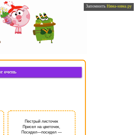
Запомнить
Няма-няма.ру
е очень
Пестрый листочек
Присел на цветочек,
Посидел—посидел —