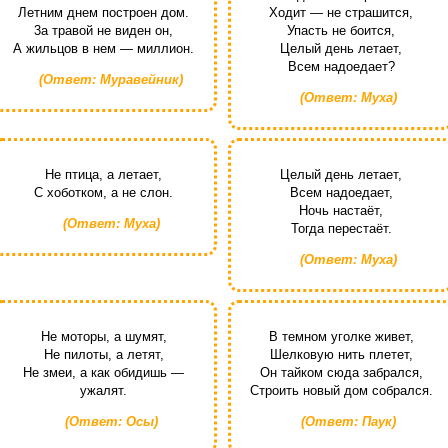
Летним днем построен дом.
Ходит — не страшится,
3а травой не виден он,
Упасть не боится,
А жильцов в нем — миллион.
Целый день летает,
Всем надоедает?
(Ответ: Муравейник)
(Ответ: Муха)
Не птица, а летает,
Целый день летает,
С хоботком, а не слон.
Всем надоедает,
Ночь настаёт,
(Ответ: Муха)
Тогда перестаёт.
(Ответ: Муха)
Не моторы, а шумят,
В темном уголке живет,
Не пилоты, а летят,
Шелковую нить плетет,
Не змеи, а как обидишь —
Он тайком сюда забрался,
ужалят.
Строить новый дом собрался.
(Ответ: Осы)
(Ответ: Паук)