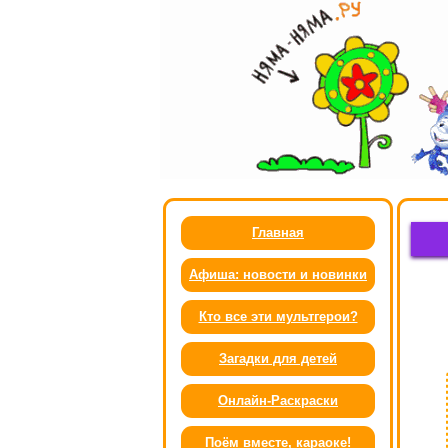
Главная
Афиша: новости и новинки
Кто все эти мультгерои?
Загадки для детей
Онлайн-Раскраски
Поём вместе, караоке!