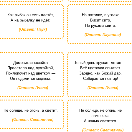
Как рыбак он сеть плетёт,
На потолке, в уголке
А на рыбалку не идёт.
Висит сито,
Не руками свито.
(Ответ: Паук)
(Ответ: Паутина)
Домовитая хозяйка
Целый день кружит, летает —
Пролетела над лужайкой,
Всё цветочки опыляет.
Похлопочет над цветком —
Заодно, как Божий дар,
Он поделится медком.
Собирается нектар!
(Ответ: Пчела)
(Ответ: Пчела)
Не солнце, не огонь, а светит.
Не солнце, не огонь, не
лампочка,
(Ответ: Светлячок)
А ночью светится.
(Ответ: Светлячок)