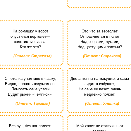
На ромашку у ворот
Это что за вертолет
опустился вертолет—
Отправляется в полет
золотистые глаза.
Над озерами, лугами,
Кто же это?
Над цветущими полями?
(Ответ: Стрекоза)
(Ответ: Стрекоза)
С потолка упал мне в чашку,
Две антенны на макушке, а сама
Видно, плавать вздумал он.
сидит в избушке,
Помогать себе усами
На себе ее везет, очень
Будет рыжий «чемпион».
медленно ползет.
(Ответ: Таракан)
(Ответ: Улитка)
Без рук, без ног ползет.
Мой хвост не отличишь от