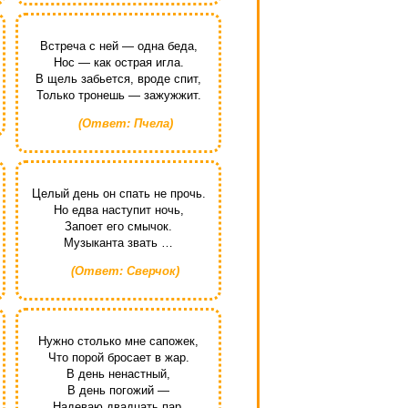
Встреча с ней — одна беда,
Нос — как острая игла.
В щель забьется, вроде спит,
Только тронешь — зажужжит.
(Ответ: Пчела)
Целый день он спать не прочь.
Но едва наступит ночь,
Запоет его смычок.
Музыканта звать …
(Ответ: Сверчок)
Нужно столько мне сапожек,
Что порой бросает в жар.
В день ненастный,
В день погожий —
Надеваю двадцать пар.