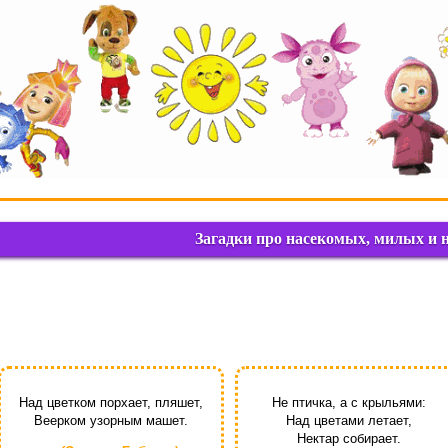
Загадки про насекомых, милых и н
Над цветком порхает, пляшет,
Не птичка, а с крыльями:
Веерком узорным машет.
Над цветами летает,
Нектар собирает.