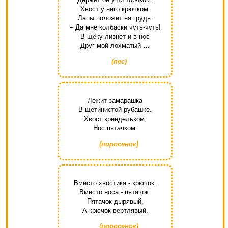
Хвост у него крючком.
Лапы положит на грудь:
– Да мне колбаски чуть-чуть!
В щёку лизнет и в нос
Друг мой лохматый …
(пес)
Лежит замарашка
В щетинистой рубашке.
Хвост крендельком,
Нос пятачком.
(поросенок)
Вместо хвостика - крючок.
Вместо носа - пятачок.
Пятачок дырявый,
А крючок вертлявый.
(поросенок)