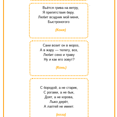
.
Вьётся грива на ветру,
Я препятствия беру.
Любит всадник мой меня,
Быстроногого
(Коня)
Сани возит он в мороз,
А в жару — телегу, воз,
Любит сено и траву
Ну и как его зовут?
(Конь)
С бородой, а не старик,
С рогами, а не бык,
Доят, а не корова,
Лыко дерёт,
А лаптей не имеет.
(коза)