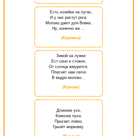
Есть хозяйки на лугах,
И у них растут рога.
Молоко дают для Вовки,
Ну, конечно же …
(Коровки)
Зимой на лужке
Ест сено в стожке,
От солнца жмурится.
Плеснёт нам легко
В ведро молоко…
(Корова)
Длинное ухо,
Комочек пуха.
Прыгает ловко,
Грызёт морковку.