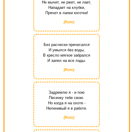
Не мычит, не ржет, не лает,
Нападает на клубки,
Прячет в лапки коготки!
(Кот)
Без расчески причесался
И умылся без воды,
В кресло мягкое забрался
И запел на все лады.
(Кот)
Задремлю я - и пою
Песенку тебе свою.
Но когда я на охоте -
Неленивый я в работе.
(Кот)