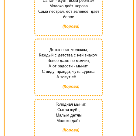
Сытая - жуёт, всем ребятам
Молоко даёт. корова
Сама пестрая, ест зеленое, дает
белое
(Корова)
Деток поит молоком,
Каждый с детства с ней знаком.
Вовсе даже не молчит,
А от радости - мычит.
С виду, правда, чуть сурова,
А зовут её …
(Корова)
Голодная мычит,
Сытая жуёт,
Малым детям
Молоко даёт.
(Корова)