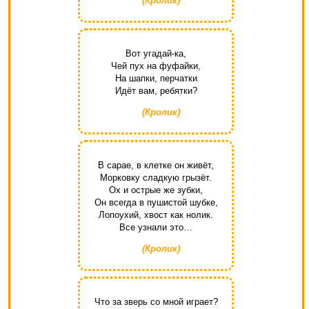
(Кролик)
Вот угадай-ка,
Чей пух на фуфайки,
На шапки, перчатки
Идёт вам, ребятки?
(Кролик)
В сарае, в клетке он живёт,
Морковку сладкую грызёт.
Ох и острые же зубки,
Он всегда в пушистой шубке,
Лопоухий, хвост как нолик.
Все узнали это…
(Кролик)
Что за зверь со мной играет?