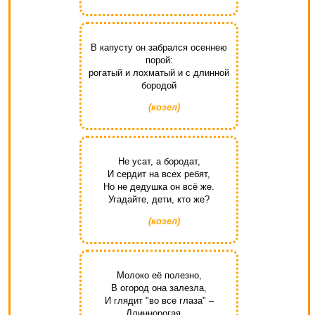
В капусту он забрался осеннею
порой:
рогатый и лохматый и с длинной
бородой
(козел)
Не усат, а бородат,
И сердит на всех ребят,
Но не дедушка он всё же.
Угадайте, дети, кто же?
(козел)
Молоко её полезно,
В огород она залезла,
И глядит "во все глаза" –
Длиннорогая ...