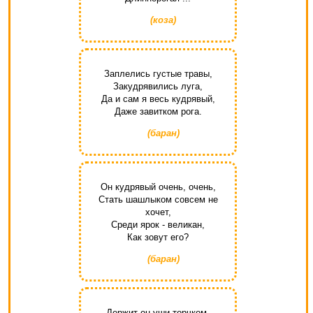
(коза)
Заплелись густые травы,
Закудрявились луга,
Да и сам я весь кудрявый,
Даже завитком рога.
(баран)
Он кудрявый очень, очень,
Стать шашлыком совсем не
хочет,
Среди ярок - великан,
Как зовут его?
(баран)
Держит он уши торчком.