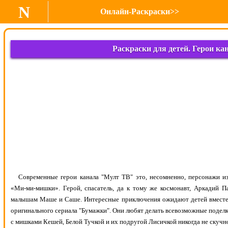
N
Онлайн-Раскраски>>
Раскраски для детей. Герои к
Современные герои канала "Мулт ТВ" это, несомненно, персонажи и
«Ми-ми-мишки». Герой, спасатель, да к тому же космонавт, Аркадий 
малышам Маше и Саше. Интересные приключения ожидают детей вместе 
оригинального сериала "Бумажки". Они любят делать всевозможные поделк
с мишками Кешей, Белой Тучкой и их подругой Лисичкой никогда не скучн