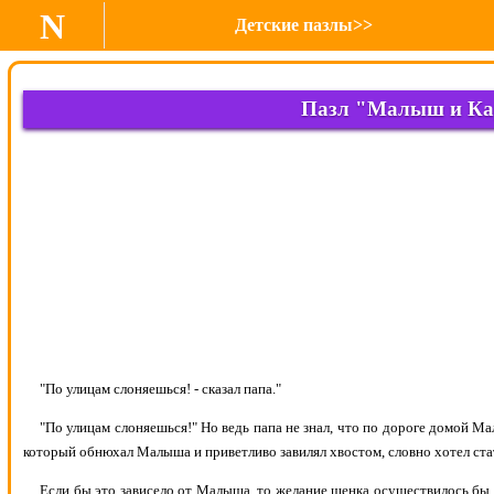
N
Детские пазлы>>
Пазл "Малыш и Ка
"По улицам слоняешься! - сказал папа."
"По улицам слоняешься!" Но ведь папа не знал, что по дороге домой 
который обнюхал Малыша и приветливо завилял хвостом, словно хотел ста
Если бы это зависело от Малыша, то желание щенка осуществилось бы т