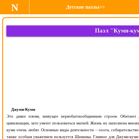
N
Детские пазлы>>
Пазл "Куми-ку
Джуми-Куми
Это дикое племя, живущее первобытнообщинным строем. Обитают 
цивилизации, зато умеют пользоваться магией. Жизнь их наполнена множ
куми очень любят. Основные виды деятельности – охота, собирательство
также особым уважением пользуется Шаманка. Главное для Джуми-куми