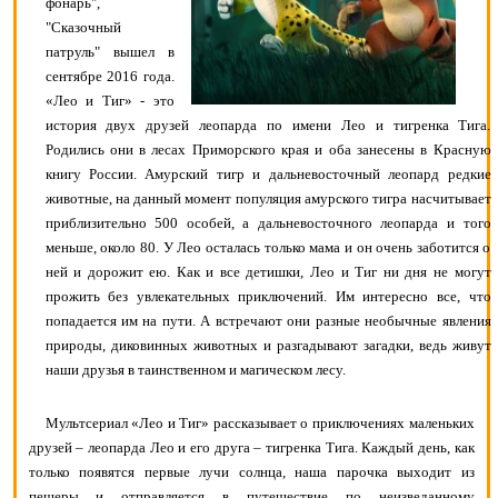
фонарь",
"Сказочный
патруль" вышел в
сентябре 2016 года.
«Лео и Тиг» - это
история двух друзей леопарда по имени Лео и тигренка Тига.
Родились они в лесах Приморского края и оба занесены в Красную
книгу России. Амурский тигр и дальневосточный леопард редкие
животные, на данный момент популяция амурского тигра насчитывает
приблизительно 500 особей, а дальневосточного леопарда и того
меньше, около 80. У Лео осталась только мама и он очень заботится о
ней и дорожит ею. Как и все детишки, Лео и Тиг ни дня не могут
прожить без увлекательных приключений. Им интересно все, что
попадается им на пути. А встречают они разные необычные явления
природы, диковинных животных и разгадывают загадки, ведь живут
наши друзья в таинственном и магическом лесу.
Мультсериал «Лео и Тиг» рассказывает о приключениях маленьких
друзей – леопарда Лео и его друга – тигренка Тига. Каждый день, как
только появятся первые лучи солнца, наша парочка выходит из
пещеры и отправляется в путешествие по неизведанному