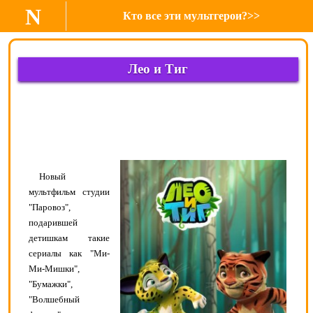
N
Кто все эти мультгерои?>>
Лео и Тиг
Новый
мультфильм студии
"Паровоз",
подарившей
детишкам такие
сериалы как "Ми-
Ми-Мишки",
"Бумажки",
"Волшебный