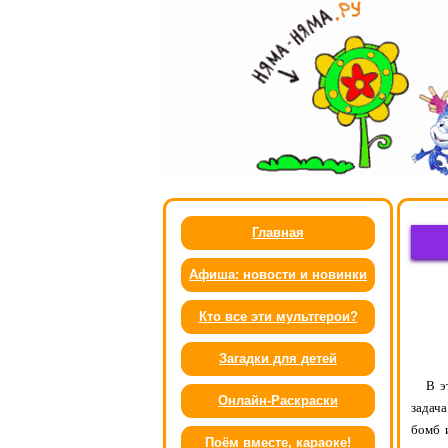
Главная
Афиша: новости и новинки
Кто все эти мультгерои?
Загадки для детей
В э
Онлайн-Раскраски
задач
бомб 
Поём вместе, караоке!