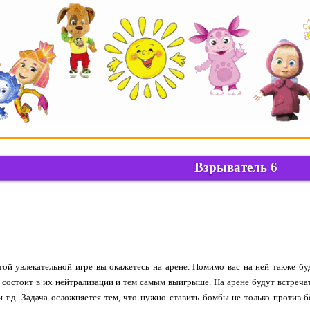
Взрыватель 6
той увлекательной игре вы окажетесь на арене. Помимо вас на ней также бу
а состоит в их нейтрализации и тем самым выигрыше. На арене будут встреча
и т.д. Задача осложняется тем, что нужно ставить бомбы не только против