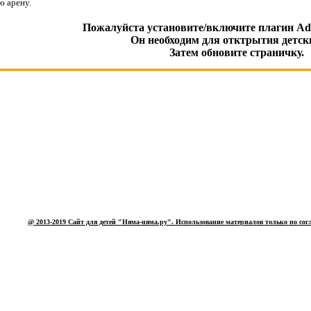
ю арену.
Пожалуйста установите/включите плагин Adob
Он необходим для отктрытия детски
Затем обновите страничку.
@ 2013-2019 Сайт для детей "Няма-няма.ру". Использование материалов только по сог